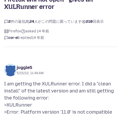
XULRunner error
2
件の返信
24
人がこの問題に困っています
210
回表示
Firefox
asked 14 年前
cor-el
replied
14 年前
juggle5
5/15/12, 11:46 AM
I am getting the XULRunner error. I did a "clean
install" of the latest version and am still getting
the following error:
>XULRunner
>Error: Platform version '11.0' is not compatible