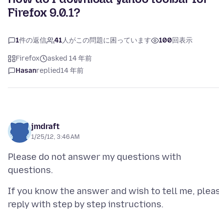
Firefox 9.0.1?
1
件の返信
41
人がこの問題に困っています
100
回表示
Firefox
asked 14 年前
Hasan
replied
14 年前
jmdraft
1/25/12, 3:46 AM
Please do not answer my questions with
If you know the answer and wish to tell me, plea