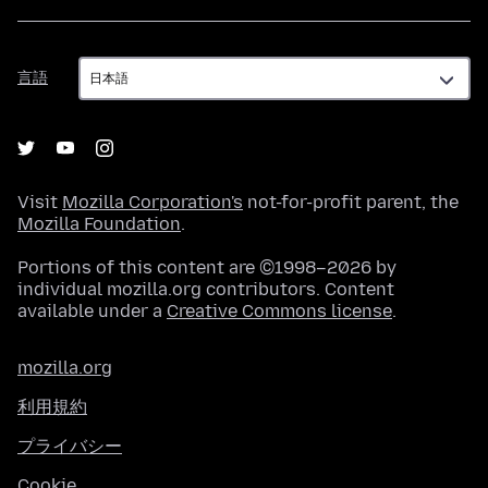
言
言語
語
Visit
Mozilla Corporation's
not-for-profit parent, the
Mozilla Foundation
.
Portions of this content are ©1998–2026 by
individual mozilla.org contributors. Content
available under a
Creative Commons license
.
mozilla.org
利用規約
プライバシー
Cookie