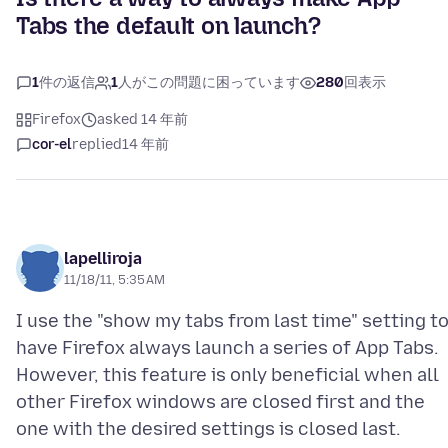
Tabs the default on launch?
1
件の返信
1
人がこの問題に困っています
280
回表示
Firefox
asked 14 年前
cor-el
replied
14 年前
lapelliroja
11/18/11, 5:35 AM
I use the "show my tabs from last time" setting t
have Firefox always launch a series of App Tabs.
However, this feature is only beneficial when all
other Firefox windows are closed first and the