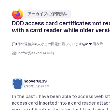
アーカイブに保管済み
DOD access card certificates not r
with a card reader while older versio
1
件の返信
3
人がこの問題に困っています
270
回表示
Firefox
asked 14 年前
hoover0139
9/26/11, 12:07 PM
In the past I have been able to access web si
access card inserted into a card reader atta
version of Firefox, the sites that I am trying 