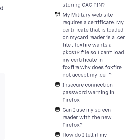
storing CAC PIN?
rd
My Military web site
requires a certificate. My
certificate that is loaded
on mycard reader is a .cer
file , foxfire wants a
pkcs12 file so I can't load
my certificate in
foxfire.Why does foxfire
not accept my .cer ?
Insecure connection
password warning in
Firefox
Can I use my screen
reader with the new
Firefox?
How do I tell if my