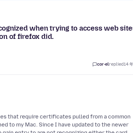
ecognized when trying to access web site
n of firefox did.
cor-el
replied
14 
tes that require certificates pulled from a common
ched to my Mac. Since I have updated to the newer
to gain entry to are not recognizing either the card,