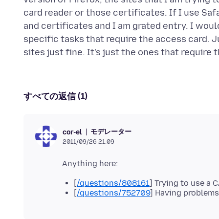
card reader or those certificates. If I use Sa
and certificates and I am grated entry. I would
specific tasks that require the access card. J
すべての返信 (1)
モデレーター
cor-el
2011/09/26 21:09
[
/questions/808161
] Trying to use a 
[
/questions/752709
] Having problems