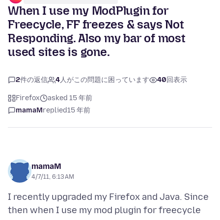
When I use my ModPlugin for
Freecycle, FF freezes & says Not
Responding. Also my bar of most
used sites is gone.
2
件の返信
4
人がこの問題に困っています
40
回表示
Firefox
asked 15 年前
mamaM
replied
15 年前
mamaM
4/7/11, 6:13 AM
I recently upgraded my Firefox and Java. Since
then when I use my mod plugin for freecycle