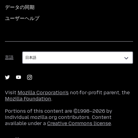
データの同期
ユーザーヘルプ
言
言語
語
Visit
Mozilla Corporation's
not-for-profit parent, the
Mozilla Foundation
.
Portions of this content are ©1998–2026 by
individual mozilla.org contributors. Content
available under a
Creative Commons license
.