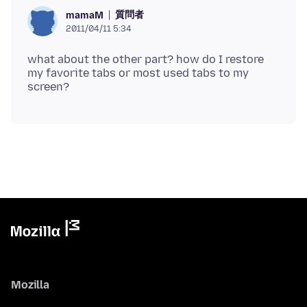
質問者
mamaM
2011/04/11 5:34
what about the other part? how do I restore
my favorite tabs or most used tabs to my
Mozilla