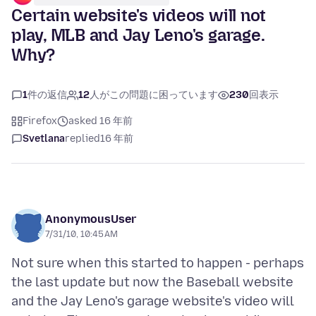
Certain website's videos will not
play, MLB and Jay Leno's garage.
Why?
1
件の返信
12
人がこの問題に困っています
230
回表示
Firefox
asked 16 年前
Svetlana
replied
16 年前
AnonymousUser
7/31/10, 10:45 AM
Not sure when this started to happen - perhaps
the last update but now the Baseball website
and the Jay Leno's garage website's video will