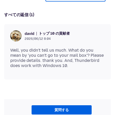
すべての返信 (1)
トップ 10 の貢献者
david
2026/06/12 8:04
Well, you didn't tell us much. What do you
mean by 'you can't go to your mail box'? Please
provide details. thank you. And, Thunderbird
質問する