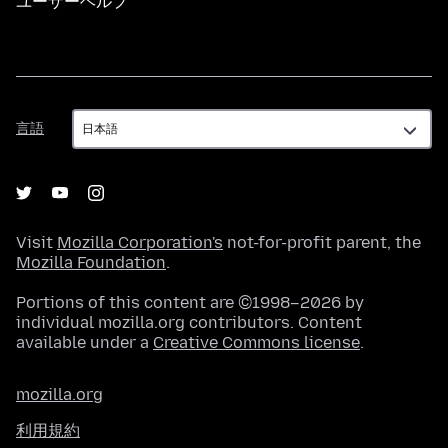
ユーザーヘルプ
言
言語
語
Visit
Mozilla Corporation's
not-for-profit parent, the
Mozilla Foundation
.
Portions of this content are ©1998–2026 by
individual mozilla.org contributors. Content
available under a
Creative Commons license
.
mozilla.org
利用規約