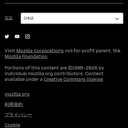
言
言語
語
Visit
Mozilla Corporation's
not-for-profit parent, the
Mozilla Foundation
.
Portions of this content are ©1998–2026 by
individual mozilla.org contributors. Content
available under a
Creative Commons license
.
mozilla.org
利用規約
プライバシー
Cookie