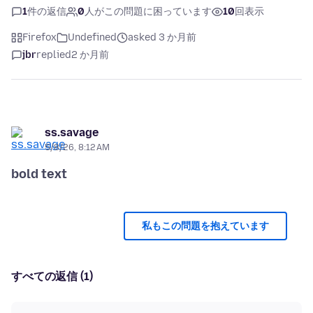
1
件の返信
0
人がこの問題に困っています
10
回表示
Firefox
Undefined
asked 3 か月前
jbr
replied
2 か月前
ss.savage
5/8/26, 8:12 AM
bold text
私もこの問題を抱えています
すべての返信 (1)