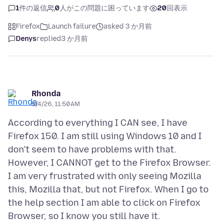
1
件の返信
0
人がこの問題に困っています
20
回表示
Firefox
Launch failure
asked 3 か月前
Denys
replied
3 か月前
Rhonda
5/4/26, 11:50 AM
According to everything I CAN see, I have
Firefox 150. I am still using Windows 10 and I
don't seem to have problems with that.
However, I CANNOT get to the Firefox Browser.
I am very frustrated with only seeing Mozilla
this, Mozilla that, but not Firefox. When I go to
the help section I am able to click on Firefox
Browser, so I know you still have it.