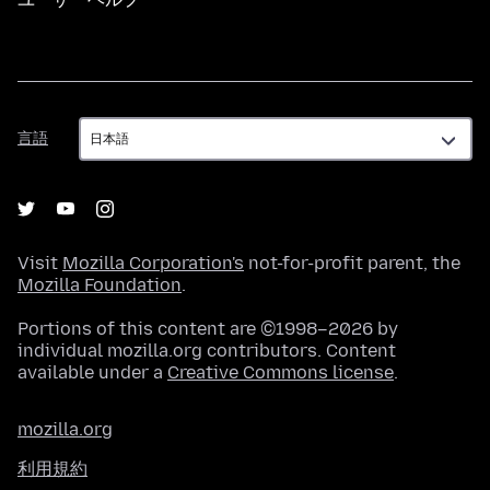
言
言語
語
Visit
Mozilla Corporation's
not-for-profit parent, the
Mozilla Foundation
.
Portions of this content are ©1998–2026 by
individual mozilla.org contributors. Content
available under a
Creative Commons license
.
mozilla.org
利用規約