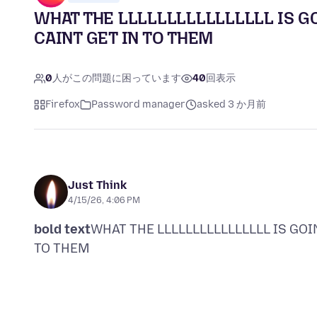
WHAT THE LLLLLLLLLLLLLLLL IS G
CAINT GET IN TO THEM
0
人がこの問題に困っています
40
回表示
Firefox
Password manager
asked 3 か月前
Just Think
4/15/26, 4:06 PM
bold text
WHAT THE LLLLLLLLLLLLLLLL IS GO