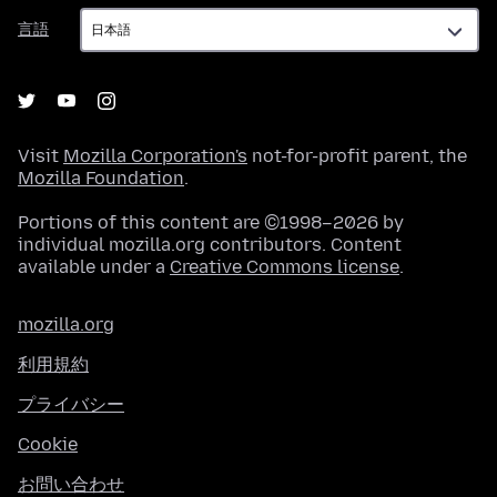
言
言語
語
Visit
Mozilla Corporation's
not-for-profit parent, the
Mozilla Foundation
.
Portions of this content are ©1998–2026 by
individual mozilla.org contributors. Content
available under a
Creative Commons license
.
mozilla.org
利用規約
プライバシー
Cookie
お問い合わせ