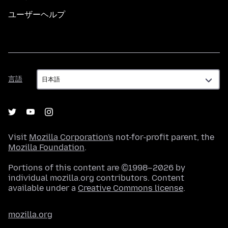
ユーザーヘルプ
言
言語
語
Visit
Mozilla Corporation's
not-for-profit parent, the
Mozilla Foundation
.
Portions of this content are ©1998–2026 by
individual mozilla.org contributors. Content
available under a
Creative Commons license
.
mozilla.org