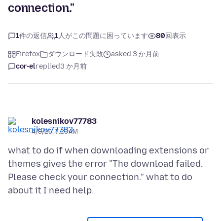
connection."
1
件の返信
1
人がこの問題に困っています
80
回表示
Firefox
ダウンロード失敗
asked 3 か月前
cor-el
replied
3 か月前
kolesnikov77783
4/8/26, 7:26 AM
what to do if when downloading extensions or
themes gives the error "The download failed.
Please check your connection." what to do