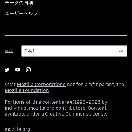
データの同期
ユーザーヘルプ
言
言語
語
Visit
Mozilla Corporation's
not-for-profit parent, the
Mozilla Foundation
.
Portions of this content are ©1998–2026 by
individual mozilla.org contributors. Content
available under a
Creative Commons license
.
mozilla.org