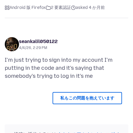
Android 版 Firefox
2 要素認証
asked 4 か月前
seankalil050122
4/4/26, 2:29 PM
I'm just trying to sign into my account I'm
putting in the code and it's saying that
私もこの問題を抱えています