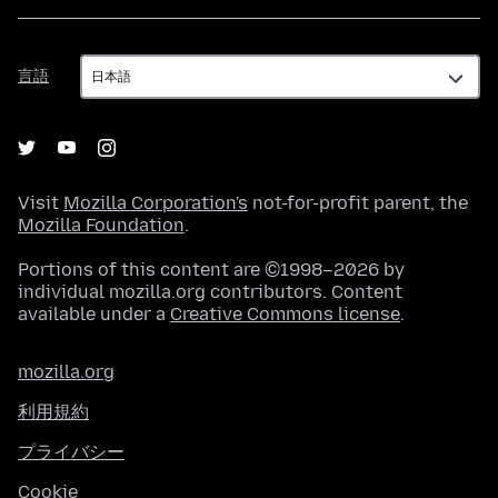
言
言語
語
Visit
Mozilla Corporation's
not-for-profit parent, the
Mozilla Foundation
.
Portions of this content are ©1998–2026 by
individual mozilla.org contributors. Content
available under a
Creative Commons license
.
mozilla.org
利用規約
プライバシー
Cookie