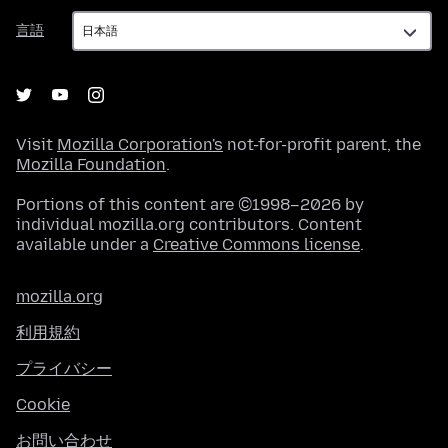
言
言語
語
Visit
Mozilla Corporation's
not-for-profit parent, the
Mozilla Foundation
.
Portions of this content are ©1998–2026 by
individual mozilla.org contributors. Content
available under a
Creative Commons license
.
mozilla.org
利用規約
プライバシー
Cookie
お問い合わせ