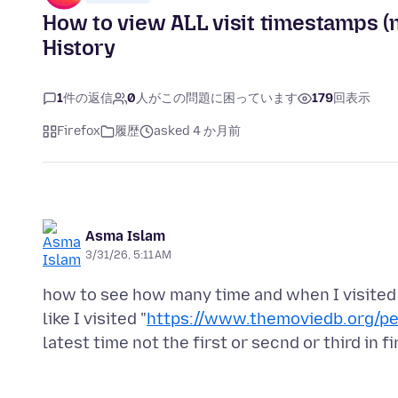
How to view ALL visit timestamps (not
History
1
件の返信
0
人がこの問題に困っています
179
回表示
Firefox
履歴
asked 4 か月前
Asma Islam
3/31/26, 5:11 AM
how to see how many time and when I visited a
like I visited "
https://www.themoviedb.org/p