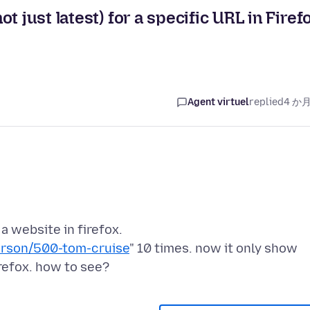
 just latest) for a specific URL in Firef
Agent virtuel
replied
4 か
 website in firefox.
erson/500-tom-cruise
" 10 times. now it only show