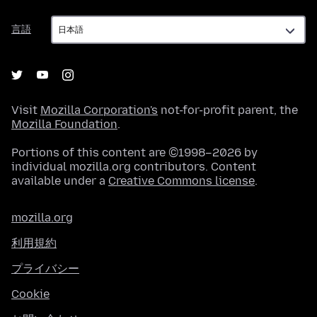
言
言語
語
Visit
Mozilla Corporation's
not-for-profit parent, the
Mozilla Foundation
.
Portions of this content are ©1998–2026 by
individual mozilla.org contributors. Content
available under a
Creative Commons license
.
mozilla.org
利用規約
プライバシー
Cookie