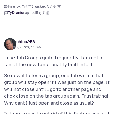
Firefox
タブ
asked 5 か月前
TyDraniu
replied
5 か月前
chico253
2/26/26, 4:17 AM
I use Tab Groups quite frequently. I am not a
So now if I close a group, one tab within that
group will stay open if I was just on the page. It
will not close until I go to another page and
click close on the tab group again. Frustrating!