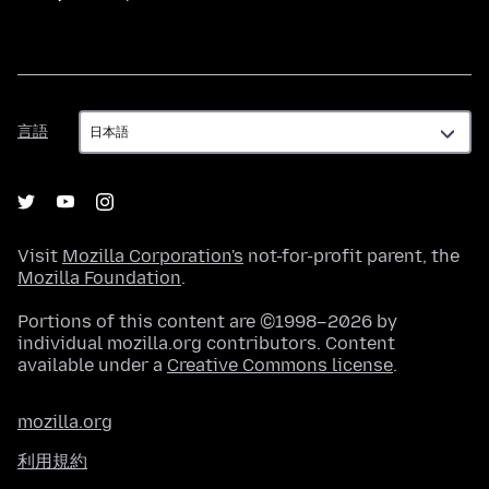
言
言語
語
Visit
Mozilla Corporation's
not-for-profit parent, the
Mozilla Foundation
.
Portions of this content are ©1998–2026 by
individual mozilla.org contributors. Content
available under a
Creative Commons license
.
mozilla.org
利用規約