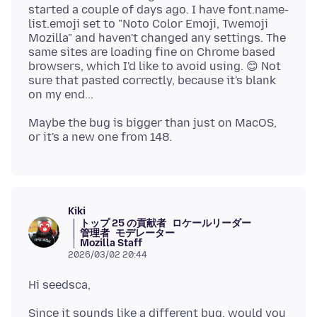
started a couple of days ago. I have font.name-
list.emoji set to "Noto Color Emoji, Twemoji
Mozilla" and haven't changed any settings. The
same sites are loading fine on Chrome based
browsers, which I'd like to avoid using. 😊 Not
sure that pasted correctly, because it's blank
Maybe the bug is bigger than just on MacOS,
Kiki
トップ 25 の貢献者
ロケールリーダー
管理者
モデレーター
Mozilla Staff
2026/03/02 20:44
Since it sounds like a different bug, would you