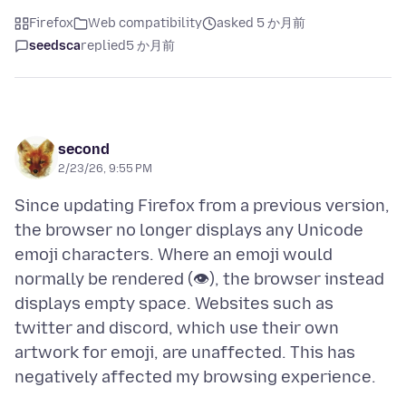
Firefox
Web compatibility
asked 5 か月前
seedsca
replied
5 か月前
second
2/23/26, 9:55 PM
Since updating Firefox from a previous version,
the browser no longer displays any Unicode
emoji characters. Where an emoji would
normally be rendered (👁), the browser instead
displays empty space. Websites such as
twitter and discord, which use their own
artwork for emoji, are unaffected. This has