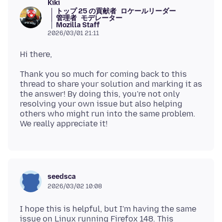
Kiki
トップ 25 の貢献者
ロケールリーダー
管理者
モデレーター
Mozilla Staff
2026/03/01 21:11
Thank you so much for coming back to this
thread to share your solution and marking it as
the answer! By doing this, you're not only
resolving your own issue but also helping
others who might run into the same problem.
seedsca
2026/03/02 10:08
I hope this is helpful, but I'm having the same
issue on Linux running Firefox 148. This