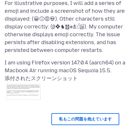
For illustrative purposes, I will add a series of
emoji and include a screenshot of how they are
displayed: (😀🙁😡💀). Other characters still
display correctly: (β❖♞䷲⎈𐘢𓀺இ). My computer
otherwise displays emoji correctly. The issue
persists after disabling extensions, and has
I am using Firefox version 147.0.4 (aarch64) on a
添付されたスクリーンショット
私もこの問題を抱えています