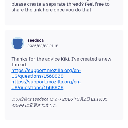
please create a separate thread? Feel free to
seedsca
2026/03/02 21:18
Thanks for the advice Kiki. I've created a new
https://support.mozilla.org/en-
US/questions/1568808
https://support.mozilla.org/en-
US/questions/1568808
この投稿は seedsca により
2026年3月2日 21:19:35
-0800
に変更されました