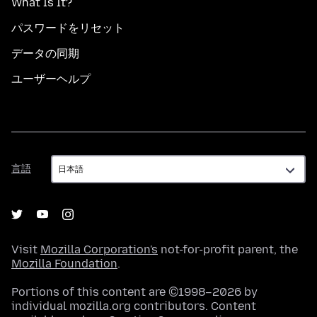
What Is It?
パスワードをリセット
データの同期
ユーザーヘルプ
言
言語
語
Visit
Mozilla Corporation's
not-for-profit parent, the
Mozilla Foundation
.
Portions of this content are ©1998–2026 by
individual mozilla.org contributors. Content