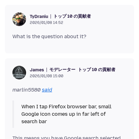
トップ 10 の貢献者
TyDraniu
2026/01/08 14:52
モデレーター
トップ 10 の貢献者
James
2026/01/08 15:00
marlin5580
said
When I tap Firefox browser bar, small
Google icon comes up in far left of
This means you have Google search selected