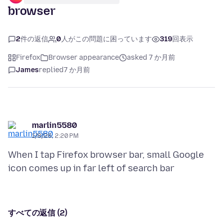
browser
2
件の返信
0
人がこの問題に困っています
319
回表示
Firefox
Browser appearance
asked 7 か月前
James
replied
7 か月前
marlin5580
1/8/26, 2:20 PM
When I tap Firefox browser bar, small Google
すべての返信 (2)