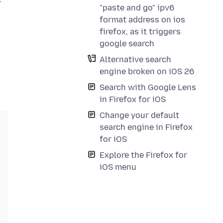
"paste and go" ipv6
format address on ios
firefox, as it triggers
google search
Alternative search
engine broken on iOS 26
Search with Google Lens
in Firefox for iOS
Change your default
search engine in Firefox
for iOS
Explore the Firefox for
iOS menu