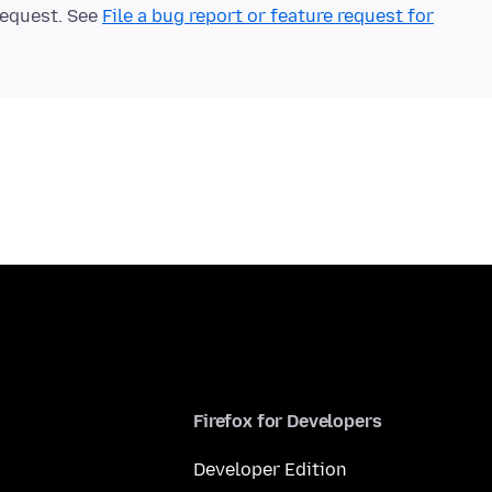
 request. See
File a bug report or feature request for
Firefox for Developers
Developer Edition