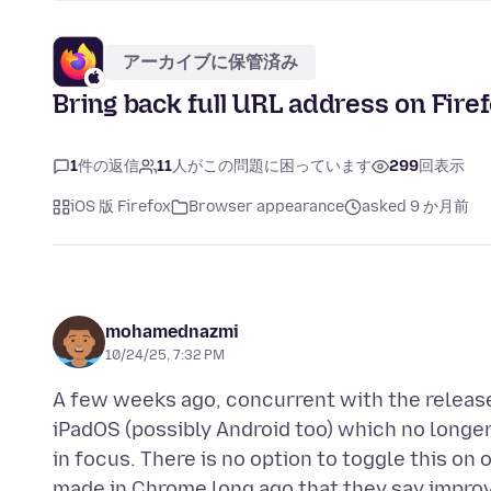
アーカイブに保管済み
Bring back full URL address on Fire
1
件の返信
11
人がこの問題に困っています
299
回表示
iOS 版 Firefox
Browser appearance
asked 9 か月前
mohamednazmi
10/24/25, 7:32 PM
A few weeks ago, concurrent with the release
iPadOS (possibly Android too) which no longer
in focus. There is no option to toggle this on 