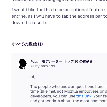
I would like for this to be an optional feature
engine, as I will have to tap the address bar
すべての返信 (1)
モデレーター
トップ 10 の貢献者
Paul
2025/10/26 3:33
The people who answer questions here, fo
time (like me), not Mozilla employees or 
developers, you can use
this link
. Your f