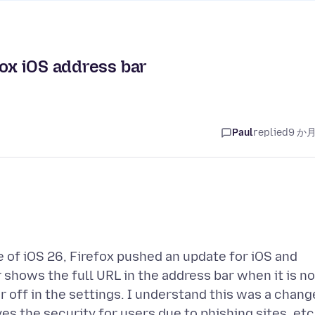
fox iOS address bar
Paul
replied
9 か
 of iOS 26, Firefox pushed an update for iOS and
 shows the full URL in the address bar when it is no
or off in the settings. I understand this was a chang