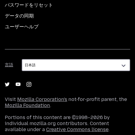
パスワードをリセット
データの同期
ユーザーヘルプ
言
言語
語
Visit
Mozilla Corporation's
not-for-profit parent, the
Mozilla Foundation
.
Portions of this content are ©1998–2026 by
individual mozilla.org contributors. Content
available under a
Creative Commons license
.