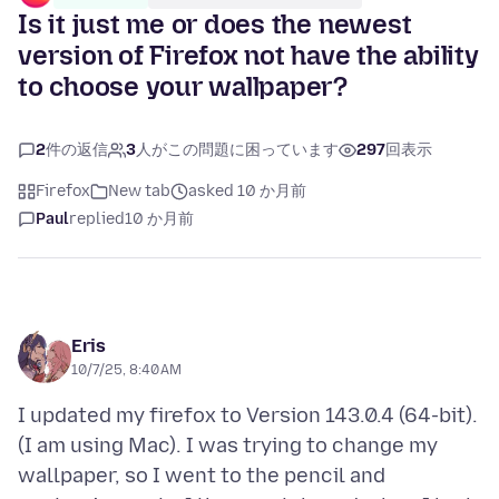
Is it just me or does the newest
version of Firefox not have the ability
to choose your wallpaper?
2
件の返信
3
人がこの問題に困っています
297
回表示
Firefox
New tab
asked 10 か月前
Paul
replied
10 か月前
Eris
10/7/25, 8:40 AM
I updated my firefox to Version 143.0.4 (64-bit).
(I am using Mac). I was trying to change my
wallpaper, so I went to the pencil and