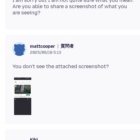
I am sorry but I am not quite sure what you mean.
Are you able to share a screenshot of what you
質問者
mattcooper
2025/09/18 5:13
Kiki