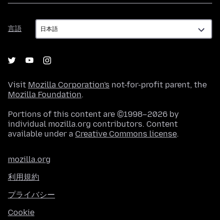
言
言語
語
Visit
Mozilla Corporation's
not-for-profit parent, the
Mozilla Foundation
.
Portions of this content are ©1998–2026 by
individual mozilla.org contributors. Content
available under a
Creative Commons license
.
mozilla.org
利用規約
プライバシー
Cookie