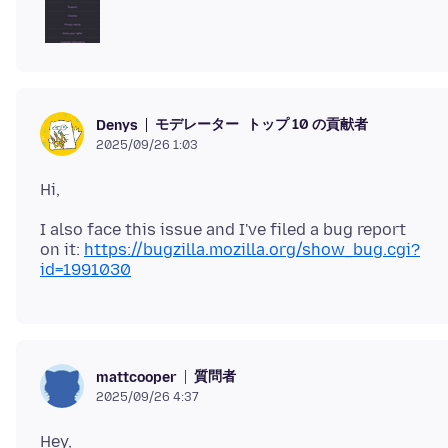
モデレーター
トップ 10 の貢献者
Denys
2025/09/26 1:03
I also face this issue and I've filed a bug report
on it:
https://bugzilla.mozilla.org/show_bug.cgi?
id=1991030
質問者
mattcooper
2025/09/26 4:37