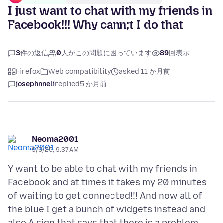
I just want to chat with my friends in
Facebook!!! Why cann;t I do that
3
件の返信
0
人がこの問題に困っています
89
回表示
Firefox
Web compatibility
asked 11 か月前
josephnneli
replied
5 か月前
Neoma2001
9/5/25, 9:37 AM
Y want to be able to chat with my friends in
Facebook and at times it takes my 20 minutes
of waiting to get connected!!! And now all of
the blue I get a bunch of widgets instead and
also A sign that says that there is a problem