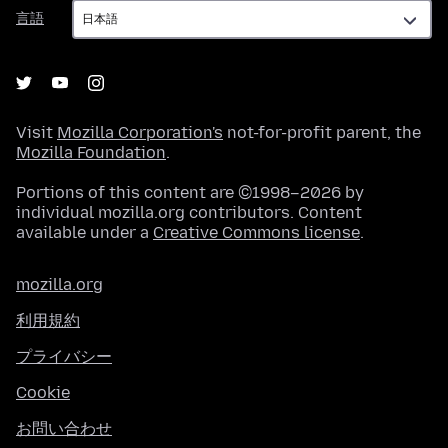
言
言語
語
Visit
Mozilla Corporation's
not-for-profit parent, the
Mozilla Foundation
.
Portions of this content are ©1998–2026 by
individual mozilla.org contributors. Content
available under a
Creative Commons license
.
mozilla.org
利用規約
プライバシー
Cookie
お問い合わせ