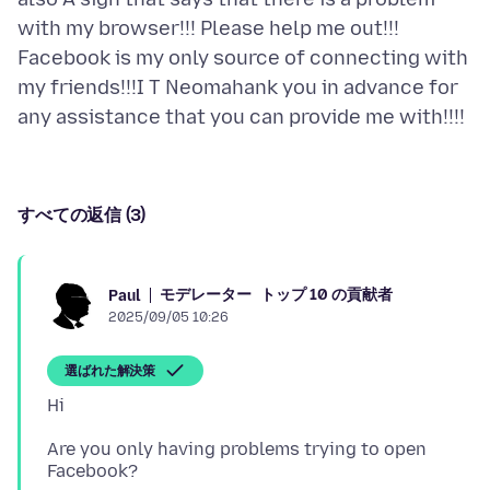
with my browser!!! Please help me out!!!
Facebook is my only source of connecting with
my friends!!!I T Neomahank you in advance for
すべての返信 (3)
モデレーター
トップ 10 の貢献者
Paul
2025/09/05 10:26
選ばれた解決策
Are you only having problems trying to open