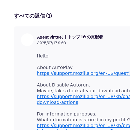
すべての返信 (1)
トップ 10 の貢献者
Agent virtuel
2025/07/17 9:08
https://support.mozilla.org/en-US/ques
About Disable Autorun.
https://support.mozilla.org/en-US/kb/c
download-actions
For information purposes.
https://support.mozilla.org/en-US/kb/pr