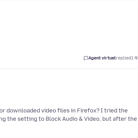
Agent virtuel
replied
1 
or downloaded video files in Firefox? I tried the
ng the setting to Block Audio & Video, but after the