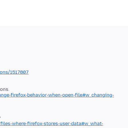
tions/1517807
hange-firefox-behavior-when-open-file#w_changing-
ofiles-where-firefox-stores-user-data#w_what-