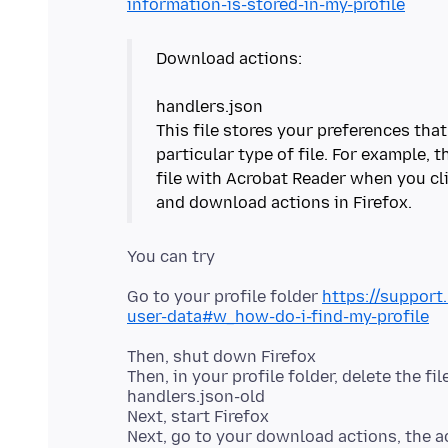
information-is-stored-in-my-profile
Download actions:
handlers.json
This file stores your preferences tha
particular type of file. For example, t
file with Acrobat Reader when you cli
and download actions in Firefox.
Go to your profile folder
https://support
user-data#w_how-do-i-find-my-profile
Then, shut down Firefox
Then, in your profile folder, delete the fil
handlers.json-old
Next, start Firefox
Next, go to your download actions, the ac