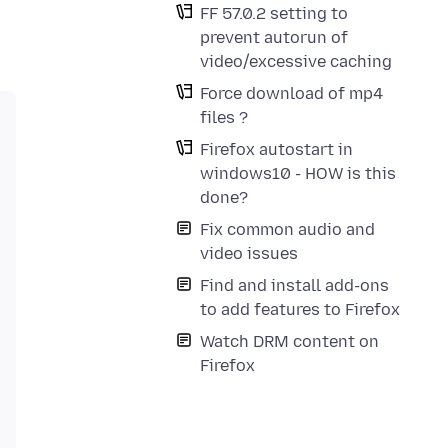
FF 57.0.2 setting to
prevent autorun of
video/excessive caching
Force download of mp4
files ?
Firefox autostart in
windows10 - HOW is this
done?
Fix common audio and
video issues
Find and install add-ons
to add features to Firefox
Watch DRM content on
Firefox