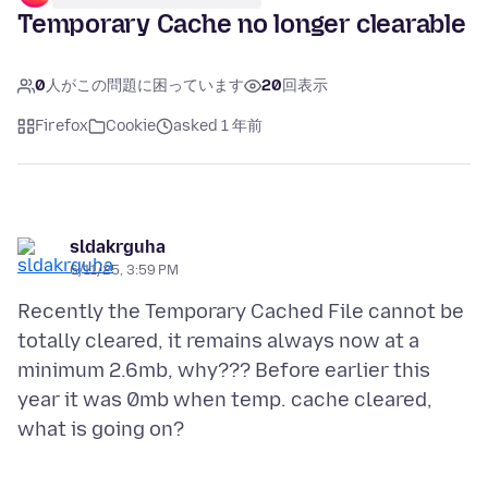
Temporary Cache no longer clearable
0
人がこの問題に困っています
20
回表示
Firefox
Cookie
asked 1 年前
sldakrguha
6/11/25, 3:59 PM
Recently the Temporary Cached File cannot be
totally cleared, it remains always now at a
minimum 2.6mb, why??? Before earlier this
year it was 0mb when temp. cache cleared,