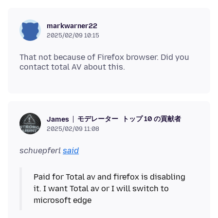
markwarner22
2025/02/09 10:15
That not because of Firefox browser. Did you
モデレーター
トップ 10 の貢献者
James
2025/02/09 11:08
schuepferl
said
Paid for Total av and firefox is disabling
it. I want Total av or I will switch to