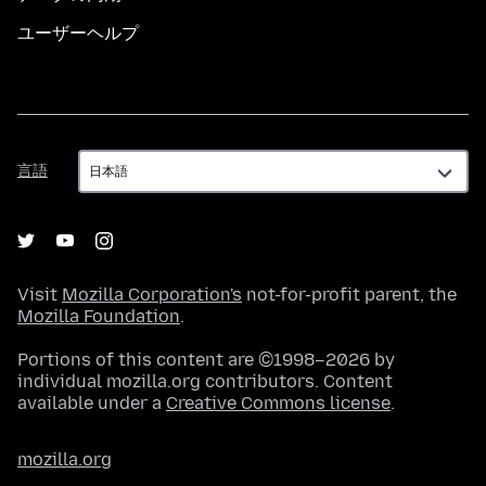
ユーザーヘルプ
言
言語
語
Visit
Mozilla Corporation's
not-for-profit parent, the
Mozilla Foundation
.
Portions of this content are ©1998–2026 by
individual mozilla.org contributors. Content
available under a
Creative Commons license
.
mozilla.org