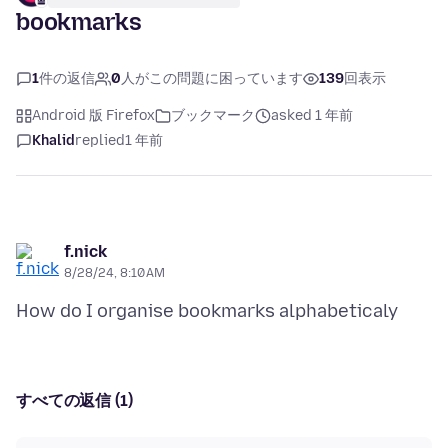
bookmarks
1
件の返信
0
人がこの問題に困っています
139
回表示
Android 版 Firefox
ブックマーク
asked 1 年前
Khalid
replied
1 年前
f.nick
8/28/24, 8:10 AM
すべての返信 (1)