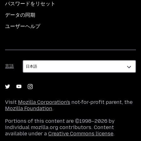
パスワードをリセット
データの同期
ユーザーヘルプ
言
言語
語
Visit
Mozilla Corporation's
not-for-profit parent, the
Mozilla Foundation
.
Portions of this content are ©1998–2026 by
individual mozilla.org contributors. Content
available under a
Creative Commons license
.