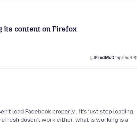
its content on Firefox
FredMcD
replied
4 
en't load Facebook properly , it's just stop loading
refresh dosen't work either, what is working is a