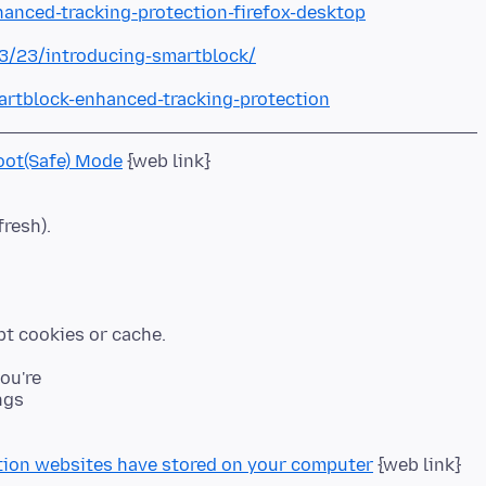
hanced-tracking-protection-firefox-desktop
03/23/introducing-smartblock/
artblock-enhanced-tracking-protection
oot(Safe) Mode
fresh).
you're
ngs
tion websites have stored on your computer
{web link}