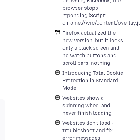
browsing Facebook, the
browser stops
reponding.(Script:
chrome://wrc/content/overlay.j
Firefox actualized the
new version, but it looks
only a black screen and
no watch buttons and
scroll bars, nothing
Introducing Total Cookie
Protection in Standard
Mode
Websites show a
spinning wheel and
never finish loading
Websites don't load -
troubleshoot and fix
error messages