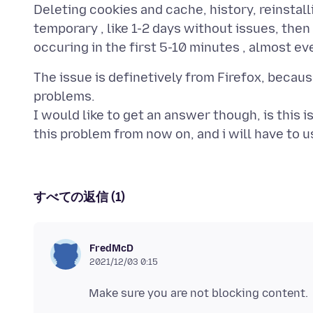
Deleting cookies and cache, history, reinstall
temporary , like 1-2 days without issues, then 
The issue is definetively from Firefox, beca
problems.
I would like to get an answer though, is this 
すべての返信 (1)
FredMcD
2021/12/03 0:15