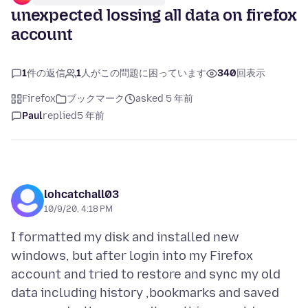
unexpected lossing all data on firefox
account
1
件の返信
1
人がこの問題に困っています
340
回表示
Firefox
ブックマーク
asked 5 年前
Paul
replied
5 年前
lohcatchall03
10/9/20, 4:18 PM
I formatted my disk and installed new
windows, but after login into my Firefox
account and tried to restore and sync my old
data including history ,bookmarks and saved