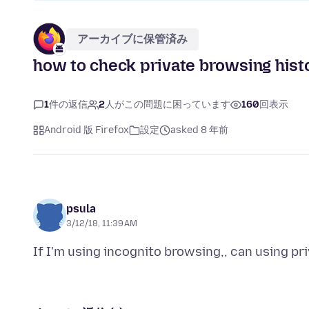
アーカイブに保管済み
how to check private browsing hist
1
件の返信
2
人がこの問題に困っています
160
回表示
Android 版 Firefox
設定
asked 8 年前
psula
3/12/18, 11:39 AM