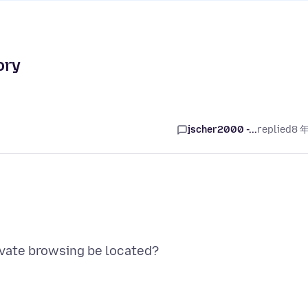
ory
jscher2000 -...
replied
8 