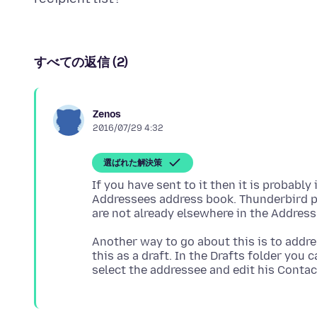
すべての返信 (2)
Zenos
2016/07/29 4:32
選ばれた解決策
If you have sent to it then it is probably
Addressees address book. Thunderbird pu
Another way to go about this is to addr
this as a draft. In the Drafts folder you