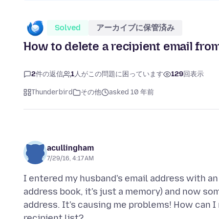
Solved
アーカイブに保管済み
How to delete a recipient email fr
2
件の返信
1
人がこの問題に困っています
129
回表示
Thunderbird
その他
asked 10 年前
acullingham
7/29/16, 4:17 AM
I entered my husband's email address with an er
address book, it's just a memory) and now som
address. It's causing me problems! How can I