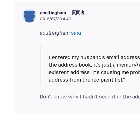
質問者
acullingham
2016/07/29 4:49
acullingham
said
I entered my husband's email address w
the address book, it's just a memory)
existent address. It's causing me pro