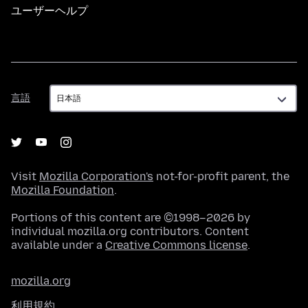
ユーザーヘルプ
言
言語
語
Visit
Mozilla Corporation's
not-for-profit parent, the
Mozilla Foundation
.
Portions of this content are ©1998–2026 by
individual mozilla.org contributors. Content
available under a
Creative Commons license
.
mozilla.org
利用規約