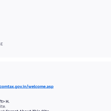
comtax.gov.in/welcome.asp
t> H.
ite.