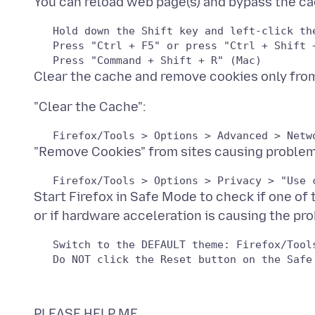
   Hold down the Shift key and left-click the
   Press "Ctrl + F5" or press "Ctrl + Shift +
Start Firefox in Safe Mode to check if one of
   Switch to the DEFAULT theme: Firefox/Tools