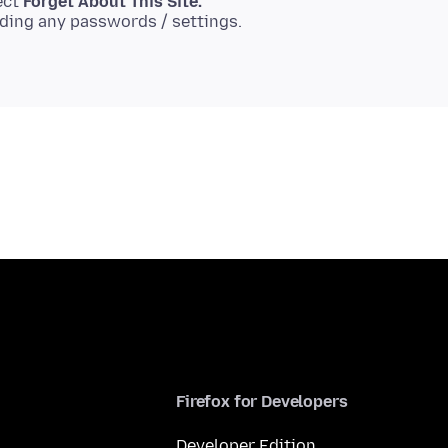
lect
Forget About This Site.
Firefox for Developers
Developer Edition