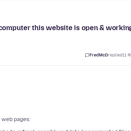
 computer this website is open & workin
FredMcD
replied
11 