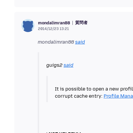
質問者
mondalimran88
2014/12/23 13:21
mondalimran88
said
guigs2
said
It is possible to open a new profil
corrupt cache entry:
Profile Mana