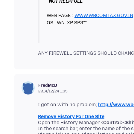
'
WEB PAGE :
WWW.WBCOMTAX.GOV.IN
OS : WN. XP SP3''''
FredMcD
2014/12/24 1:35
I got on with no problem;
http://www.wb
Remove History For One Site
Open the History Manager
<Control><Shif
In the search bar, enter the name of the s