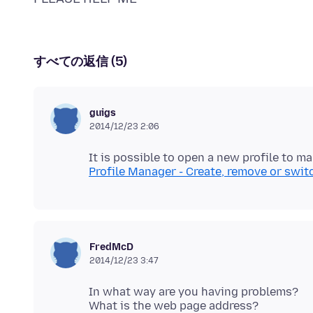
すべての返信 (5)
guigs
2014/12/23 2:06
It is possible to open a new profile to ma
Profile Manager - Create, remove or switc
FredMcD
2014/12/23 3:47
In what way are you having problems?