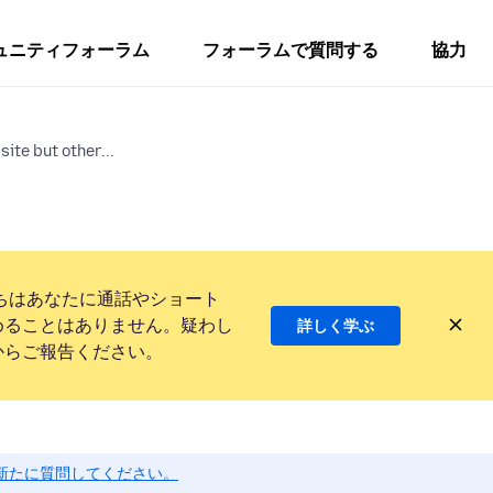
ュニティフォーラム
フォーラムで質問する
協力
ite but other...
ちはあなたに通話やショート
めることはありません。疑わし
詳しく学ぶ
からご報告ください。
新たに質問してください。