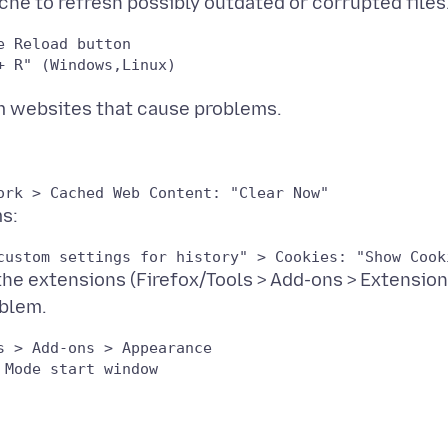
 Reload button

 R" (Windows,Linux)

 the extensions (Firefox/Tools > Add-ons > Extension
 > Add-ons > Appearance
