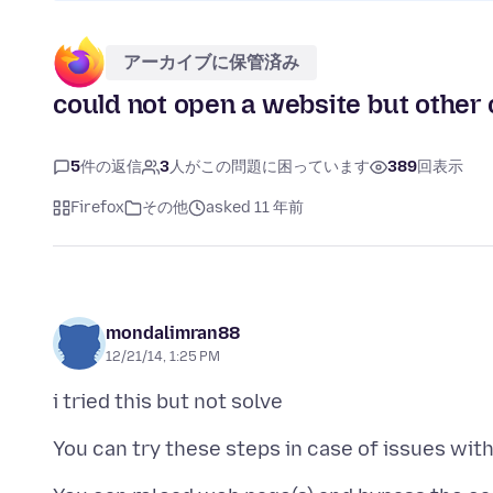
アーカイブに保管済み
could not open a website but other
5
件の返信
3
人がこの問題に困っています
389
回表示
Firefox
その他
asked 11 年前
mondalimran88
12/21/14, 1:25 PM