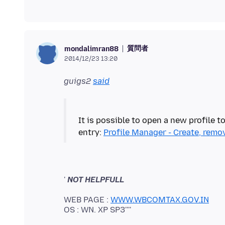
質問者
mondalimran88
2014/12/23 13:20
guigs2
said
It is possible to open a new profile t
entry:
Profile Manager - Create, remov
'
WEB PAGE :
WWW.WBCOMTAX.GOV.IN
OS : WN. XP SP3''''