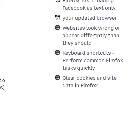
Firefox 14.0.1 loading
Facebook as text only
your updated browser
Websites look wrong or
appear differently than
they should
Keyboard shortcuts -
Perform common Firefox
tasks quickly
Clear cookies and site
data in Firefox
s)