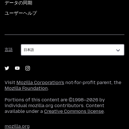
データの同期
ユーザーヘルプ
言
言語
語
Visit
Mozilla Corporation's
not-for-profit parent, the
Mozilla Foundation
.
Portions of this content are ©1998–2026 by
individual mozilla.org contributors. Content
available under a
Creative Commons license
.
mozilla.org