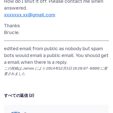
How do I shut it off. Please contact me when
xxxxxxx.xx@gmail.com
Thanks
edited email from public as nobody but spam
bots would email a public email. You should get
この投稿は James により
2014年12月3日 18:28:07 -0800
に変
更されました
すべての返信 (2)