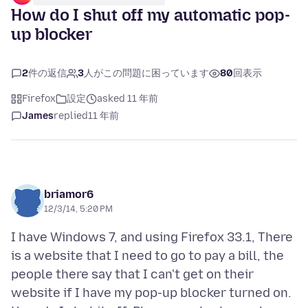
How do I shut off my automatic pop-
up blocker
2
件の返信
3
人がこの問題に困っています
80
回表示
Firefox
設定
asked 11 年前
James
replied
11 年前
briamor6
12/3/14, 5:20 PM
I have Windows 7, and using Firefox 33.1, There
is a website that I need to go to pay a bill, the
people there say that I can't get on their
website if I have my pop-up blocker turned on.