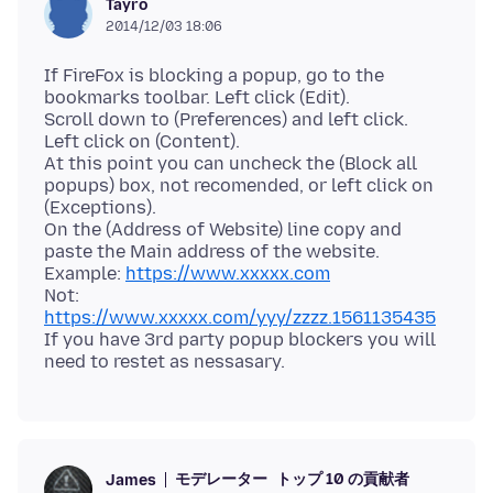
Tayro
2014/12/03 18:06
If FireFox is blocking a popup, go to the
bookmarks toolbar. Left click (Edit).
Scroll down to (Preferences) and left click.
Left click on (Content).
At this point you can uncheck the (Block all
popups) box, not recomended, or left click on
(Exceptions).
On the (Address of Website) line copy and
paste the Main address of the website.
Example:
https://www.xxxxx.com
Not:
https://www.xxxxx.com/yyy/zzzz.1561135435
If you have 3rd party popup blockers you will
モデレーター
トップ 10 の貢献者
James