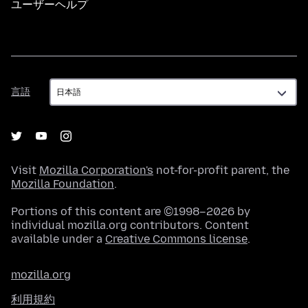
ユーザーヘルプ
言
言語
語
Visit
Mozilla Corporation's
not-for-profit parent, the
Mozilla Foundation
.
Portions of this content are ©1998–2026 by
individual mozilla.org contributors. Content
available under a
Creative Commons license
.
mozilla.org
利用規約