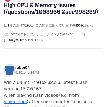
High CPU & Memory issues
(/questions/1003966 &see998289)
1
件の返信
9
人がこの問題に困っています
200
回表示
Firefox
トラブルシューティング
asked 11 年前
CoryMH
replied
11 年前
robbi64
9/25/14, 1:24 AM
Win 7, 64 Bit, Firefox 32.0.3, latest Flash
version 15.0.0.167
when playing flash videos (e.g. from
vimeo.com
) after some minutes I can see a