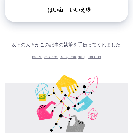
はい👍
いいえ👎
以下の人々がこの記事の執筆を手伝ってくれました:
marsf
,
dskmori
,
kenyama
,
mfuji
,
TopGun