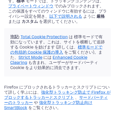
す。
標準
モードでは、トラッキングコンテンツは、
プライベートウィンドウ
でのみブロックされます。
この保護をすべてのウィンドウに有効するには、プラ
イバシー設定を開き、
以下で説明される
ように
厳格
または
カスタム
を選択してください。
注記:
Total Cookie Protection
は 標準モードで有
効になっています。これは、サイトを横断して追跡
する Cookie を妨げます (詳しくは、
標準モードで
の包括的 Cookie 保護の導入
をご覧ください)。ま
た、
Strict Mode
には
Enhanced Cookie
Clearing
も含まれ、ユーザーがサードパーティ
Cookie をより効果的に消去できます。
Firefox にブロックされるトラッカーとスクリプトについ
て詳しく学ぶには、
強化型トラッキング防止で Firefox が
ブロックするトラッカーとスクリプト
、
サードパーティ
ーのトラッカー
や
強化型トラッキング防止向け
SmartBlock
をご覧ください。