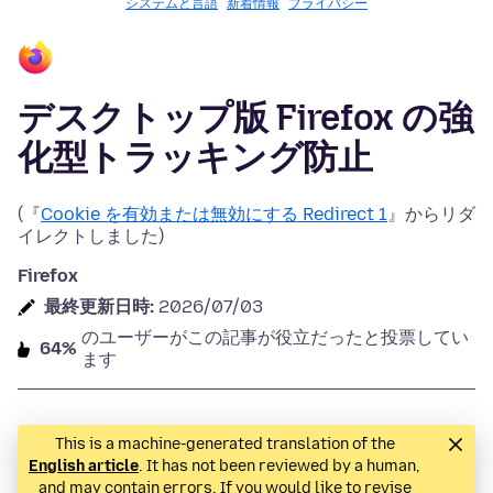
システムと言語
新着情報
プライバシー
デスクトップ版 Firefox の強
化型トラッキング防止
(『
Cookie を有効または無効にする Redirect 1
』からリダ
イレクトしました)
Firefox
最終更新日時:
2026/07/03
のユーザーがこの記事が役立だったと投票してい
64%
ます
This is a machine-generated translation of the
English article
. It has not been reviewed by a human,
and may contain errors. If you would like to revise