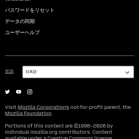
パスワードをリセット
データの同期
ユーザーヘルプ
言
言語
語
Visit
Mozilla Corporation's
not-for-profit parent, the
Mozilla Foundation
.
Portions of this content are ©1998–2026 by
individual mozilla.org contributors. Content
available under a
Creative Commons license
.