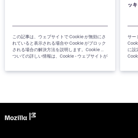
この記事は、ウェブサイトで Cookie が無効にさ
サー
れていると表示される場合や Cookie がブロック
Coo
される場合の解決方法を説明します。Cookie に
に設
ついての詳しい情報は、Cookie - ウェブサイトが
Coo
コンピューター上に格納する情報 の記事をご覧
Face
ください。 目次1 Cookie...