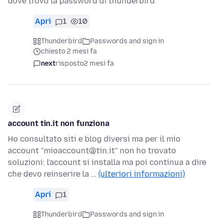
dove trovo la password di thunderbird
Apri
1
10
Thunderbird
Passwords and sign in
chiesto 2 mesi fa
next
risposto
2 mesi fa
account tin.it non funziona
Ho consultato siti e blog diversi ma per il mio
account "mioaccount@tin.it" non ho trovato
soluzioni: l'account si installa ma poi continua a dire
che devo reinserire la …
(ulteriori informazioni)
Apri
1
Thunderbird
Passwords and sign in