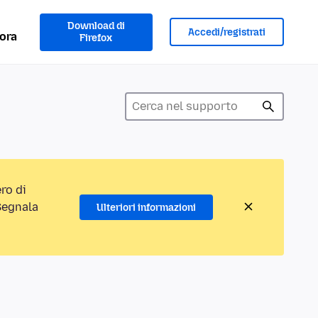
Download di
Accedi/registrati
ora
Firefox
ro di
“Segnala
Ulteriori informazioni