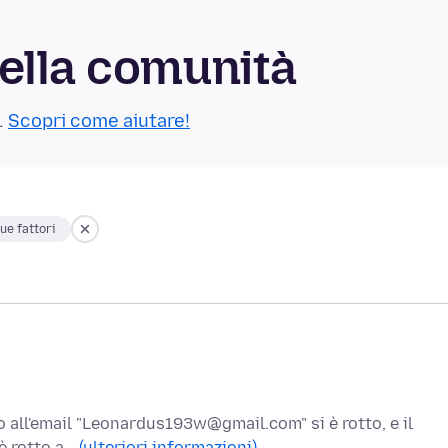
ella comunità
.
Scopri come aiutare!
ue fattori
o all'email "Leonardus193w@gmail.com" si è rotto, e il
 è rotto a…
(ulteriori informazioni)