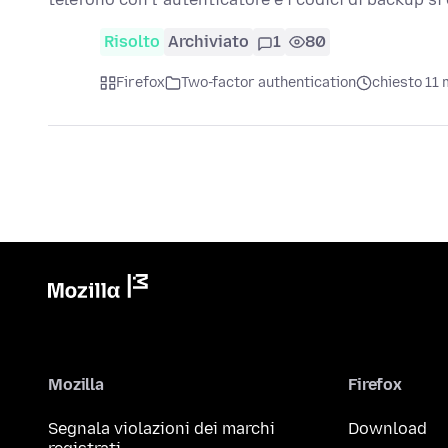
Risolto
Archiviato
1
80
Firefox
Two-factor authentication
chiesto 11 
Mozilla
Firefox
Segnala violazioni dei marchi
Download