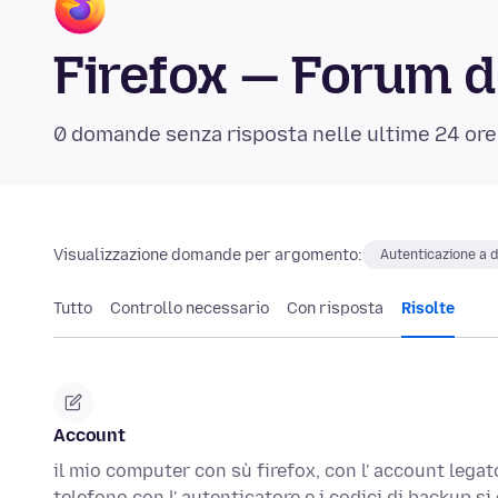
Firefox — Forum d
0 domande senza risposta nelle ultime 24 ore
Visualizzazione domande per argomento:
Autenticazione a d
Tutto
Controllo necessario
Con risposta
Risolte
Account
il mio computer con sù firefox, con l' account legat
telefono con l' autenticatore e i codici di backup si