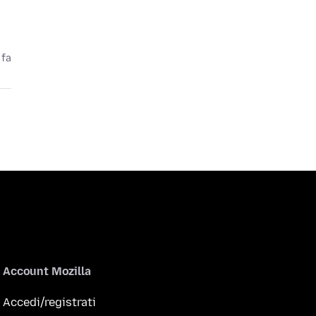
 fa
Account Mozilla
Accedi/registrati