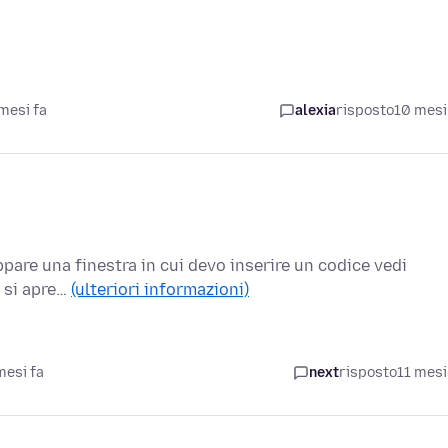
mesi fa
alexia
risposto
10 mesi
ppare una finestra in cui devo inserire un codice vedi
n si apre…
(ulteriori informazioni)
mesi fa
next
risposto
11 mesi