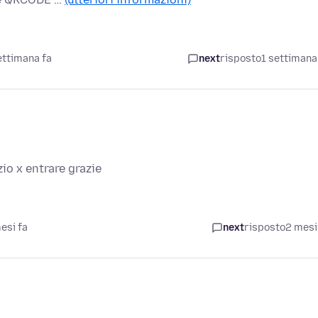
ettimana fa
next
risposto
1 settimana
io x entrare grazie
esi fa
next
risposto
2 mesi