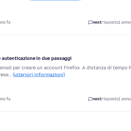
nno fa
next
risposto
1 anno
e autenticazione in due passaggi
email per creare un account Firefox. A distanza di tempo 
 rese…
(ulteriori informazioni)
nno fa
next
risposto
1 anno