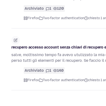
Archiviato
1
120
Firefox
Two-factor authentication
chiesto 1 a
recupero accesso account senza chiavi di recupero 
salve, moltissimo tempo fa avevo utulizzato la mia 
perso tutti gli elementi per il recupero. Se faccio il
Archiviato
1
140
Firefox
Two-factor authentication
chiesto 1 a