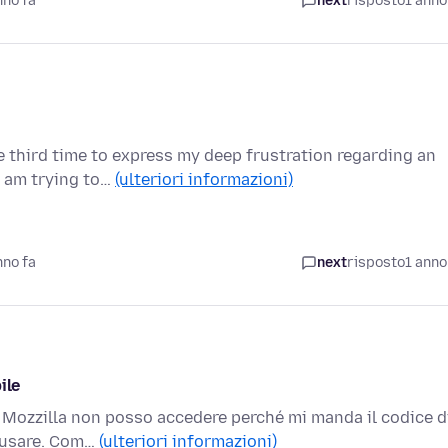
nno fa
next
risposto
1 anno
e third time to express my deep frustration regarding an
I am trying to…
(ulteriori informazioni)
nno fa
next
risposto
1 anno
ile
 Mozzilla non posso accedere perché mi manda il codice d
i usare. Com…
(ulteriori informazioni)