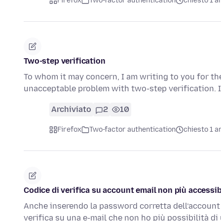
Firefox
Two-factor authentication
chiesto 1 a
Two-step verification
To whom it may concern, I am writing to you for th
unacceptable problem with two-step verification. 
Archiviato
2
10
Firefox
Two-factor authentication
chiesto 1 a
Codice di verifica su account email non più accessib
Anche inserendo la password corretta dell’account
verifica su una e-mail che non ho più possibilità d