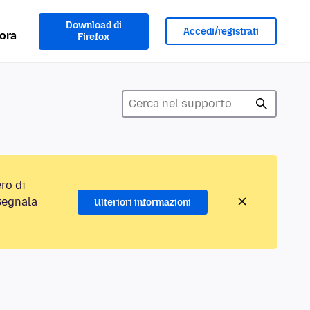
Download di
Accedi/registrati
ora
Firefox
ro di
“Segnala
Ulteriori informazioni