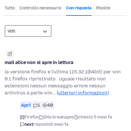
Tutto
Controllo necessario
Con risposta
Risolte
mail alice non si apre in lettura
la versione firefox e l'ultima 115.32.1(64bit) per win
8.1 firefox ripristinato : uguale risultato non
estensioni nessun messaggio errore nessun
antivirus a parte win…
(ulteriori informazioni)
Apri
1
40
Firefox
Site breakages
chiesto 5 mesi fa
next
risposto
5 mesi fa