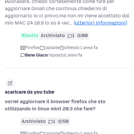
Buonasera, chiedo cortesemente come fare per
aggiornare Gmail che continua chiedermi di
aggiornarlo io ci provo,ma non mi viene accettato dal
mio MAC 24 10.9 lo so è vec…
(ulteriori informazioni)
Risolto
Archiviato
1
80
Firefox
Update
chiesto 1 anno fa
Bene Giaco
risposto
1 anno fa
scaricare da you tube
vorrei aggiornare il browser firefox che sto
utilizzando in linux mint 20.3 che fare?
Archiviato
1
50
Firefox
Update
chiesto 1 anno fa