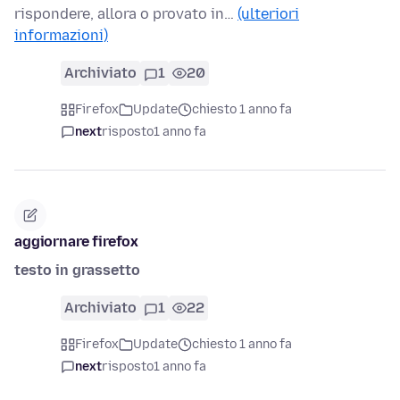
rispondere, allora o provato in…
(ulteriori
informazioni)
Archiviato
1
20
Firefox
Update
chiesto 1 anno fa
next
risposto
1 anno fa
aggiornare firefox
testo in grassetto
Archiviato
1
22
Firefox
Update
chiesto 1 anno fa
next
risposto
1 anno fa