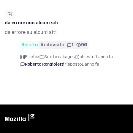
da errore con alcuni siti
da errore su alcuni siti
Risolto
Archiviato
1
90
Firefox
Site breakages
chiesto 1 anno fa
Roberto Rongioletti
risposto
1 anno fa