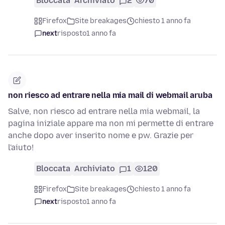
Bloccata
Archiviato
2
70
Firefox
Site breakages
chiesto 1 anno fa
next
risposto
1 anno fa
non riesco ad entrare nella mia mail di webmail aruba
Salve, non riesco ad entrare nella mia webmail, la
pagina iniziale appare ma non mi permette di entrare
anche dopo aver inserito nome e pw. Grazie per
l'aiuto!
Bloccata
Archiviato
1
120
Firefox
Site breakages
chiesto 1 anno fa
next
risposto
1 anno fa