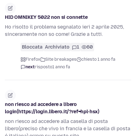
HID OMNIKEY 5022 non si connette
Ho risolto il problema segnalato ieri 2 aprile 2025,
sinceramente non so come! Grazie a tutti.
Bloccata
Archiviato
1
60
Firefox
Site breakages
chiesto 1 anno fa
next
risposto
1 anno fa
non riesco ad accedere a libero
login(https://login.libero.it/?ref=hpl-hsx)
non riesco ad accedere alla casella di posta
libero(preciso che vivo in francia e la casella di posta
é italiana) errore su questo sito