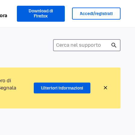
Download di
Accedi/registrati
ora
Firefox
ro di
“Segnala
Ulteriori informazioni