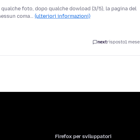
qualche foto, dopo qualche dowload (3/5), la pagina del
iù nessun coma…
(ulteriori informazioni)
next
risposto
1 mese
Firefox per sviluppatori