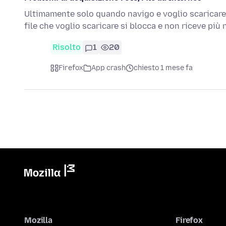
Ultimamente solo quando navigo e voglio scaricare 
file che voglio scaricare si blocca e non riceve p
Risolto
1
20
Firefox
App crash
chiesto 1 mese fa
Mozilla
Firefox