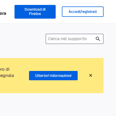
Download di
Accedi/registrati
ora
Firefox
ro di
“Segnala
Ulteriori informazioni