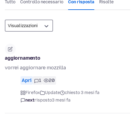
Tutto
Controllo necessario
Con risposta
Risolte
aggiornamento
vorrei aggiornare mozzilla
Apri
1
20
Firefox
Update
chiesto 3 mesi fa
next
risposto
3 mesi fa