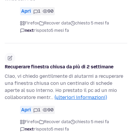
Apri
1
90
Firefox
Recover data
chiesto 5 mesi fa
next
risposto
5 mesi fa
Recuperare finestra chiusa da più di 2 settimane
Ciao, vi chiedo gentilmente di aiutarmi a recuperare
una finestra chiusa con un centinaio di schede
aperte al suo interno. Ho prestato il pc ad un mio
collaboratore mentr…
(ulteriori informazioni)
Apri
1
90
Firefox
Recover data
chiesto 5 mesi fa
next
risposto
5 mesi fa