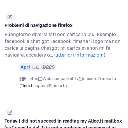
Problemi di navigazione firefox
Buongiorno diversi siti non caricano più. Esempio
facebook e chat gpt Facebook rimane il logo ma non
carica la pagina Chatgpt mi carica m anon mi fa
navigare, accedere o…
(ulteriori informazioni)
Apri
1
229
Firefox
Web compatibility
chiesto 5 mesi fa
next
risposto
5 mesi fa
Today I did not succeed in reading my Alice.it mailbox
(as I used to do). It is not a problem of password or