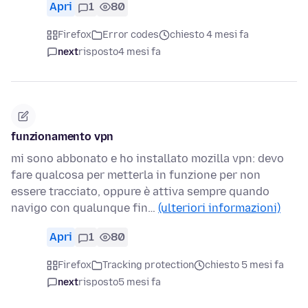
Apri
1
80
Firefox
Error codes
chiesto 4 mesi fa
next
risposto
4 mesi fa
funzionamento vpn
mi sono abbonato e ho installato mozilla vpn: devo
fare qualcosa per metterla in funzione per non
essere tracciato, oppure è attiva sempre quando
navigo con qualunque fin…
(ulteriori informazioni)
Apri
1
80
Firefox
Tracking protection
chiesto 5 mesi fa
next
risposto
5 mesi fa