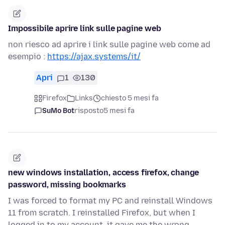
Impossibile aprire link sulle pagine web
non riesco ad aprire i link sulle pagine web come ad
esempio :
https://ajax.systems/it/
Apri
1
130
Firefox
Links
chiesto 5 mesi fa
SuMo Bot
risposto
5 mesi fa
new windows installation, access firefox, change
password, missing bookmarks
I was forced to format my PC and reinstall Windows
11 from scratch. I reinstalled Firefox, but when I
logged in to my account, it gave me the wrong