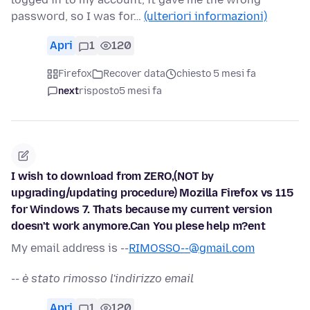
password, so I was for…
(ulteriori informazioni)
Apri
1
120
Firefox
Recover data
chiesto 5 mesi fa
next
risposto
5 mesi fa
I wish to download from ZERO,(NOT by
upgrading/updating procedure) Mozilla Firefox vs 115
for Windows 7. Thats because my current version
doesn't work anymore.Can You plese help m?ent
My email address is --
RIMOSSO--@gmail.com
--
è stato rimosso l'indirizzo email
Apri
1
120