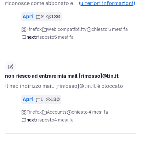
riconosce come abbonato e …
(ulteriori informazioni)
Apri
2
130
Firefox
Web compatibility
chiesto 5 mesi fa
next
risposto
5 mesi fa
non riesco ad entrare mia mail [rimosso]@tin.it
il mio indirizzo mail. [rimosso]@tin.it è bloccato
Apri
1
130
Firefox
Accounts
chiesto 4 mesi fa
next
risposto
4 mesi fa