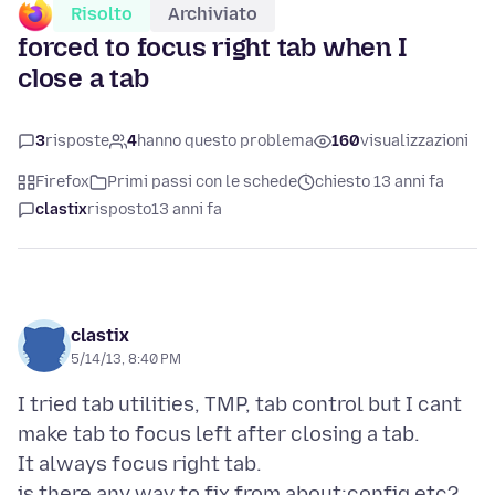
Risolto
Archiviato
forced to focus right tab when I
close a tab
3
risposte
4
hanno questo problema
160
visualizzazioni
Firefox
Primi passi con le schede
chiesto 13 anni fa
clastix
risposto
13 anni fa
clastix
5/14/13, 8:40 PM
I tried tab utilities, TMP, tab control but I cant
make tab to focus left after closing a tab.
It always focus right tab.