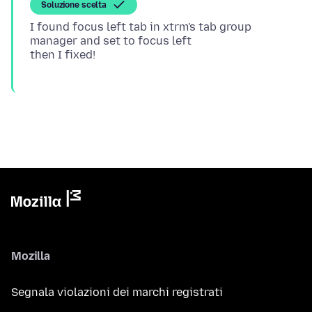
Soluzione scelta
I found focus left tab in xtrm's tab group
manager and set to focus left
Mozilla
Segnala violazioni dei marchi registrati