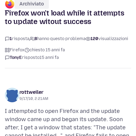
Archiviato
Firefox won't load while it attempts
to update witout success
1
risposta
8
hanno questo problema
120
visualizzazioni
Firefox
chiesto 15 anni fa
TonyE
risposto
15 anni fa
rottweiler
9/17/10, 2:21 AM
I attempted to open Firefox and the update
window came up and began its update. Soon
after, I get a window that states: "The update
cannot be installed...". and Firefox fails to open.